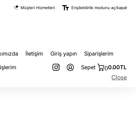
Müşteri Hizmetleri
Erişilebilirlik modunu aç/kapat
kımızda
İletişim
Giriş yapın
Siparişlerim
0
işlerim
Sepet
0.00TL
Close