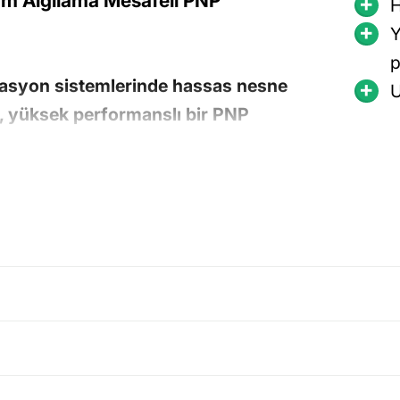
 Algılama Mesafeli PNP
H
Y
p
asyon sistemlerinde hassas nesne
U
iş, yüksek performanslı bir PNP
bu model, 100mm algılama
ve doğru algılama sağlar
.
p olup, temas gerektirmeden
atasız çalışmasını sağlar
.
inde reflektör veya ayrı bir verici
ni düşürür ve sistem