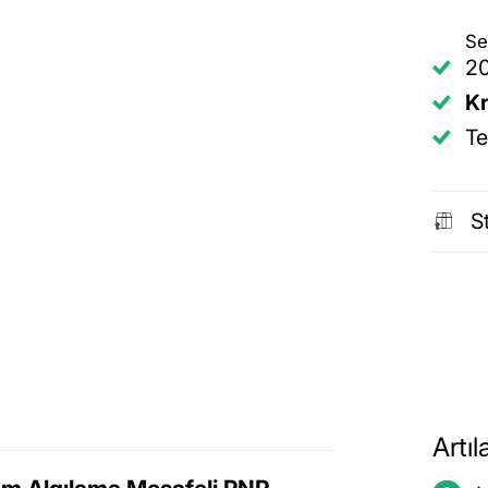
Se
20
Kr
Te
S
Artıl