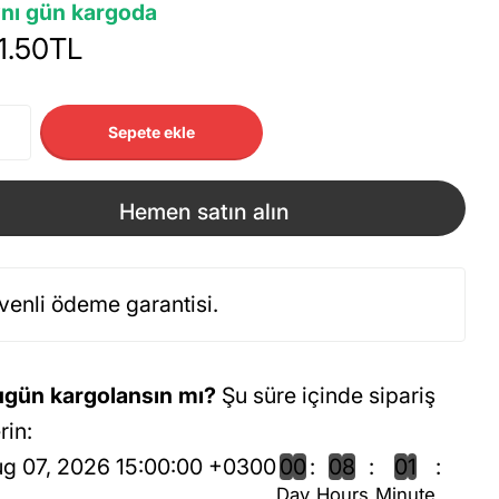
nı gün kargoda
1.50TL
Sepete ekle
Hemen satın alın
enli ödeme garantisi.
gün kargolansın mı?
Şu süre içinde sipariş
rin:
g 07, 2026 15:00:00 +0300
0
0
0
8
0
1
Day
Hours
Minute