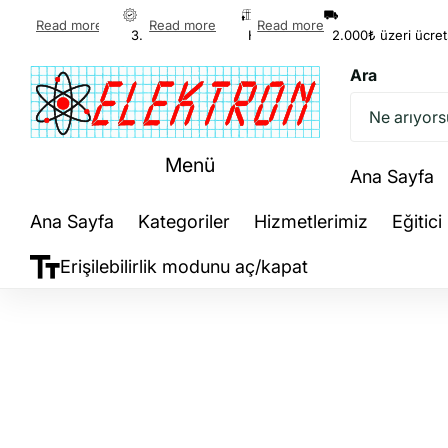
Read more
Read more
Read more
2.000₺ üzeri ücretsiz kargo!
30+ Yıllık Endüstriyel Otomasyon Deneyimi
Hafta içi 15:00’a kadar Aynı gün kargo
2.000₺ üzeri ücret
Ara
Menü
Ana Sayfa
Ana Sayfa
Kategoriler
Hizmetlerimiz
Eğitici
Erişilebilirlik modunu aç/kapat