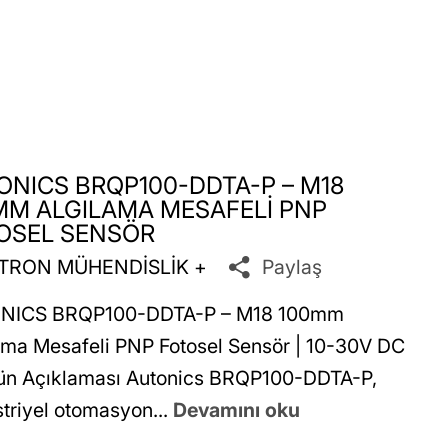
ONICS BRQP100-DDTA-P – M18
MM ALGILAMA MESAFELI PNP
OSEL SENSÖR
TRON MÜHENDİSLİK +
Paylaş
NICS BRQP100-DDTA-P – M18 100mm
ama Mesafeli PNP Fotosel Sensör | 10-30V DC
ün Açıklaması Autonics BRQP100-DDTA-P,
triyel otomasyon...
Devamını oku