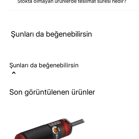
Dayanıklı ve kompakt tasarımı, yüksek hassasiy
Stokta olmayan ürünlerde teslimat süresi nedir?
konveyör bantları, robotik uygulamalar, paket
sistemlerinde güvenilir bir çözüm sunar
.
Toza
dayanıklı yapısı
,
zorlu endüstriyel ortamlarda
Şunları da beğenebilirsin
sağlar
.
Şunları da beğenebilirsin
✅ Başlıca Özellikler
Son görüntülenen ürünler
Algılama Teknolojisi:
Cisimden Yansımalı
Algılama Mesafesi:
100mm
Çıkış Tipi:
PNP (Pozitif Çıkış)
Çalışma Voltajı:
10-30V DC
Gövde Çapı:
M18 (Kompakt & Sağlam Tas