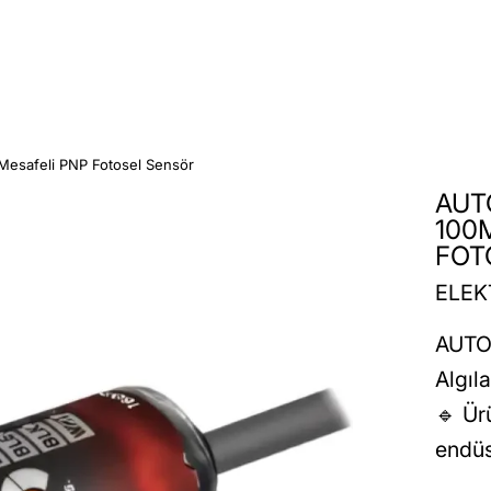
esafeli PNP Fotosel Sensör
AUT
100
FOT
ELEK
AUTO
Algıl
🔹 Ür
endüs