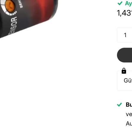
Ay
1,43
Güv
Bu
ve
Au