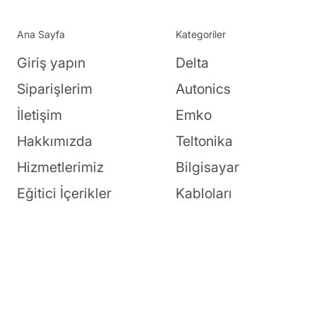
Ana Sayfa
Kategoriler
Giriş yapın
Delta
sistemleri ve PLC’ler ile tam
Siparişlerim
Autonics
İletişim
Emko
Hakkımızda
Teltonika
un
Hizmetlerimiz
Bilgisayar
şacak şekilde tasarlanmış
,
toza ve
Eğitici İçerikler
Kabloları
entegre edilmesini ve kolay montaj