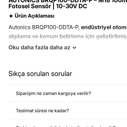
AUTONICS BRQP100-DDTA-P – M18 100mm
Fotosel Sensör | 10-30V DC
🔹 Ürün Açıklaması
Autonics BRQP100-DDTA-P,
endüstriyel otom
algılama ve konum belirleme için geliştirilm
fotosel sensördür
.
M18 gövde çapına sahip 
Oku
daha fazla
daha az
mesafesiyle çeşitli uygulamalarda güvenilir 
Bu sensör,
10-30V DC çalışma voltajına sahi
Sıkça sorulan sorular
nesneleri algılayarak sistemlerin verimli ve h
Cisimden yansımalı algılama teknolojisi
sayes
Siparişim ne zaman kargoya verilir?
ünite gerektirmez, böylece kurulum maliyetleri
entegrasyonunu kolaylaştırır.
Teslimat süresi ne kadar?